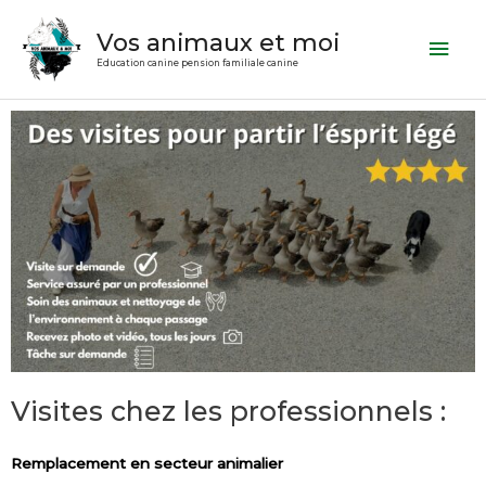
Aller
Men
Vos animaux et moi
au
prin
contenu
Education canine pension familiale canine
Visites chez les professionnels :
Remplacement en secteur animalier