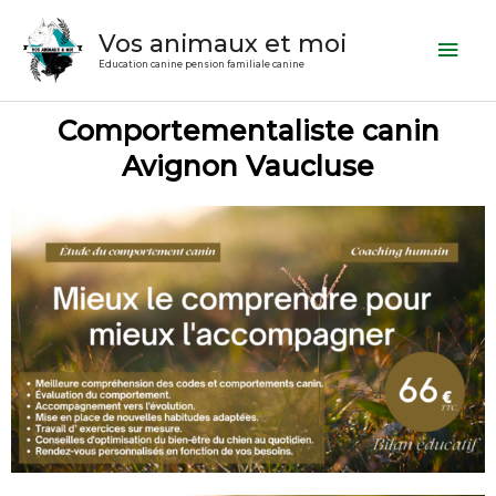
Aller
Men
Vos animaux et moi
au
prin
contenu
Education canine pension familiale canine
Comportementaliste canin
Avignon Vaucluse